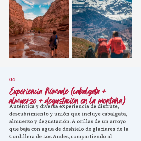
04
Experiencia Nómade (cabalgata +
almuerzo + degustación en la montaña)
Auténtica y diversa experiencia de disfrute,
descubrimiento y unión que incluye cabalgata,
almuerzo y degustación. A orillas de un arroyo
que baja con agua de deshielo de glaciares de la
Cordillera de Los Andes, compartiendo al